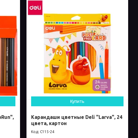
Купить
oRun",
Карандаши цветные Deli "Larva", 24
цвета, картон
C115-24