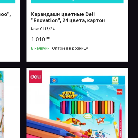
oo",
Карандаши цветные Deli
"Enovation", 24 цвета, картон
C113/24
1 010 ₸
В наличии
Оптом и в розницу