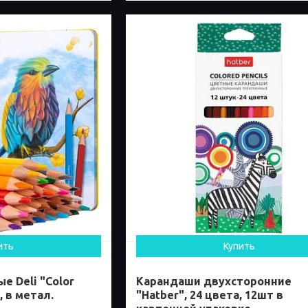
ить
Купить
 Deli "Color
Карандаши двухсторонние
, в метал.
"Hatber", 24 цвета, 12шт в