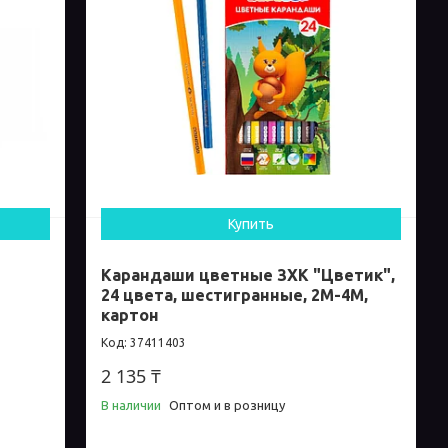
Купить
Карандаши цветные ЗХК "Цветик",
24 цвета, шестигранные, 2М-4М,
картон
37411403
2 135 ₸
В наличии
Оптом и в розницу