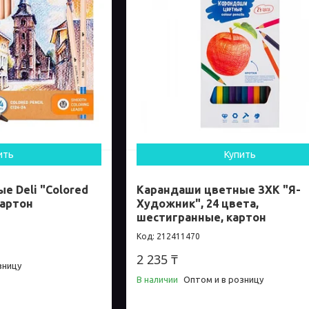
ить
Купить
е Deli "Colored
Карандаши цветные ЗХК "Я-
картон
Художник", 24 цвета,
шестигранные, картон
212411470
2 235 ₸
зницу
В наличии
Оптом и в розницу