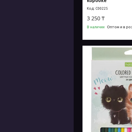
коробке
C00225
3 250 ₸
В наличии
Оптом и в ро