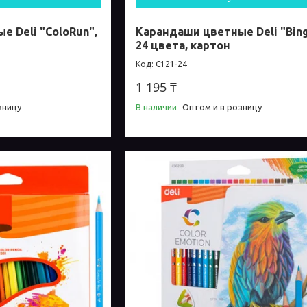
 Deli "ColoRun",
Карандаши цветные Deli "Bing
24 цвета, картон
C121-24
1 195 ₸
зницу
В наличии
Оптом и в розницу