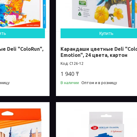
ить
Купить
 Deli "ColoRun",
Карандаши цветные Deli "Col
Emotion", 24 цвета, картон
C126-12
1 940 ₸
зницу
В наличии
Оптом и в розницу