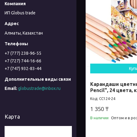
ИП Globus trade
Алматы, Казахстан
+7 (777) 238-96-55
+7 (727) 744-16-66
Куп
+7 (747) 932-83-44
Карандаши цветны
globustrade@inbox.ru
Pencil", 24 цвета, 
CC124-24
1 350 ₸
Карта
В наличии
Оптом и в ро