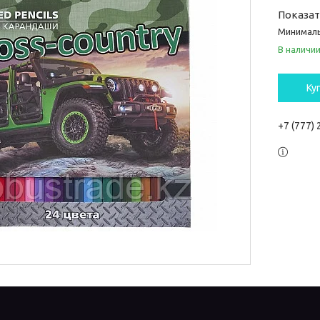
Показа
Минималь
В наличи
Ку
+7 (777)