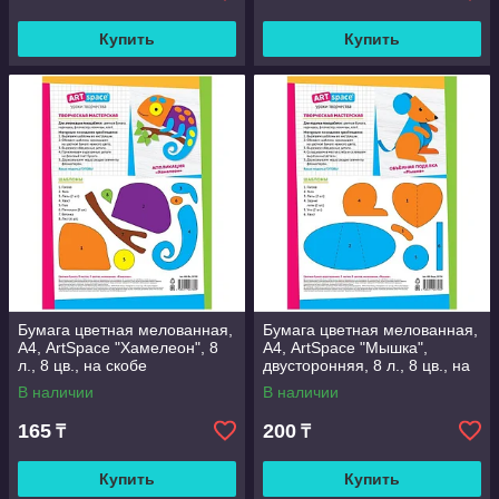
Купить
Купить
Бумага цветная мелованная,
Бумага цветная мелованная,
А4, ArtSpace "Хамелеон", 8
А4, ArtSpace "Мышка",
л., 8 цв., на скобе
двусторонняя, 8 л., 8 цв., на
скобе
В наличии
В наличии
165
200
₸
₸
Купить
Купить