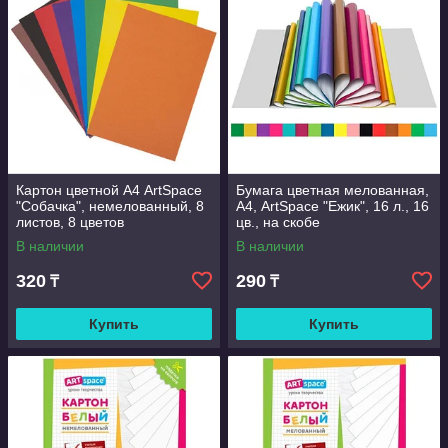
Картон цветной А4 ArtSpace
Бумага цветная мелованная,
"Собачка", немелованный, 8
А4, ArtSpace "Ежик", 16 л., 16
листов, 8 цветов
цв., на скобе
В наличии
В наличии
320
290
₸
₸
Купить
Купить