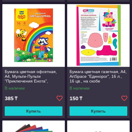
Бумага цветная офсетная,
Бумага цветная газетная, А4,
А4, Мульти-Пульти
ArtSpace "Единорог", 16 л.,
"Приключения Енота",
16 цв., на скобе
двусторонняя, 16 л., 8 цв., на
В наличии
В наличии
скобем
385
150
₸
₸
Купить
Купить