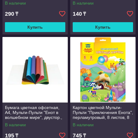
скобе
на скобе
В наличии
В наличии
290
140
₸
₸
Купить
Купить
Бумага цветная офсетная,
Картон цветной Мульти-
А4, Мульти-Пульти "Енот в
Пульти "Приключения Енота",
волшебном мире", двустор.,
перламутровый, 8 листов, 8
8 л., 16 цв., на скобе
цветов, в папке
В наличии
В наличии
195
745
₸
₸