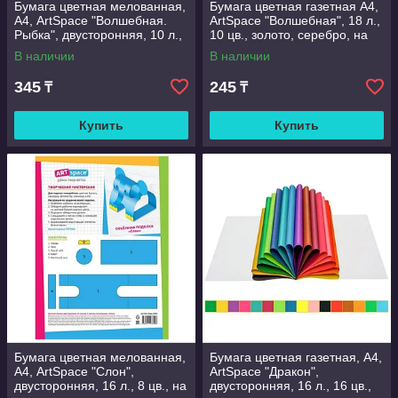
Бумага цветная мелованная,
Бумага цветная газетная А4,
А4, ArtSpace "Волшебная.
ArtSpace "Волшебная", 18 л.,
Рыбка", двусторонняя, 10 л.,
10 цв., золото, серебро, на
18 цв., на скобе
скобе
В наличии
В наличии
345
245
₸
₸
Купить
Купить
Бумага цветная мелованная,
Бумага цветная газетная, А4,
А4, ArtSpace "Слон",
ArtSpace "Дракон",
двусторонняя, 16 л., 8 цв., на
двусторонняя, 16 л., 16 цв.,