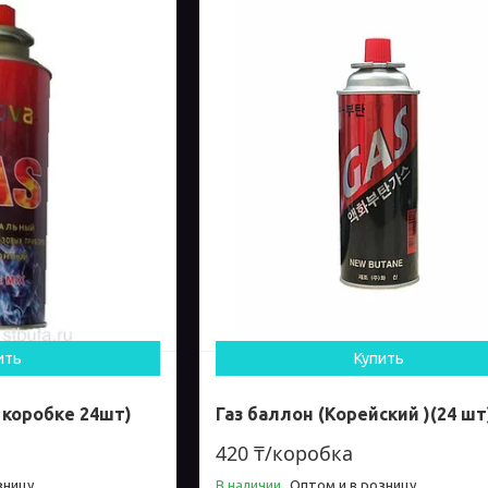
ить
Купить
в коробке 24шт)
Газ баллон (Корейский )(24 шт
420 ₸/коробка
зницу
В наличии
Оптом и в розницу