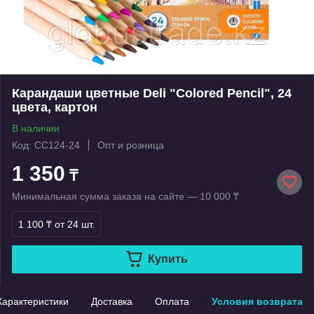
Карандаши цветные Deli "Colored Pencil", 24
цвета, картон
В наличии
Код: CC124-24
Опт и розница
1 350
₸
Минимальная сумма заказа на сайте — 10 000 ₸
1 100 ₸
от 24 шт.
Купить
Характеристики
Доставка
Оплата
Условия возврата