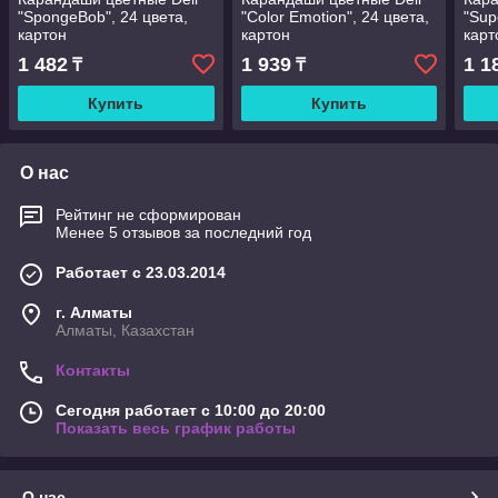
"SpongeBob", 24 цвета,
"Color Emotion", 24 цвета,
"Sup
картон
картон
карт
1 482
1 939
1 1
₸
₸
Купить
Купить
О нас
Рейтинг не сформирован
Менее 5 отзывов за последний год
Работает с 23.03.2014
г. Алматы
Алматы, Казахстан
Контакты
Сегодня работает с 10:00 до 20:00
Показать весь график работы
О нас