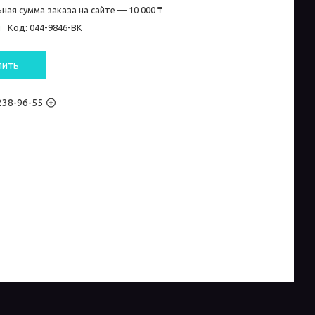
ная сумма заказа на сайте — 10 000 ₸
и
Код:
044-9846-BK
пить
 238-96-55