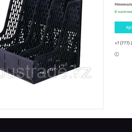
Минималь
В наличи
Ку
+7 (777)