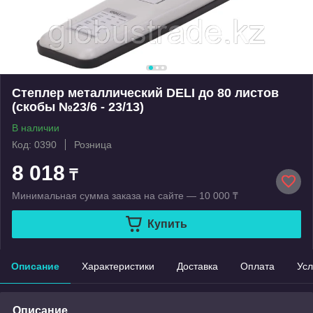
Степлер металлический DELI до 80 листов
(скобы №23/6 - 23/13)
В наличии
Код: 0390
Розница
8 018
₸
Минимальная сумма заказа на сайте — 10 000 ₸
Купить
Описание
Характеристики
Доставка
Оплата
Усл
Описание