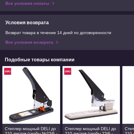
Все условия оплаты
Условия возврата
Возврат товара в течение 14 дней по договоренности
Все условия возврата
Подобные товары компании
Степлер мощный DELI до
Степлер мощный DELI до
Сте
210 листов (скобы №23/6 -
210 листов (скобы 23/6 -
210 