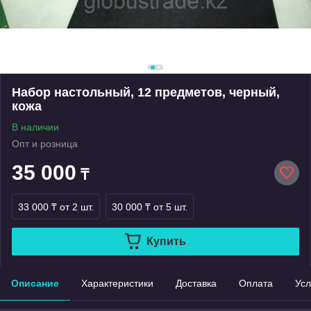
Набор настольный, 12 предметов, черный,
кожа
В наличии
Опт и розница
35 000
₸
33 000 ₸
от 2 шт.
30 000 ₸
от 5 шт.
Купить
Описание
Характеристики
Доставка
Оплата
Усл