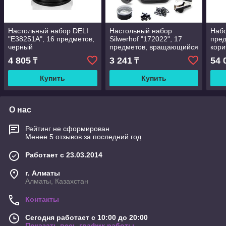
Настольный набор DELI
Настольный набор
Набо
"E38251A", 16 предметов,
Silwerhof "172022", 17
пред
черный
предметов, вращающийся
кори
черный
4 805
3 241
54 
₸
₸
Купить
Купить
О нас
Рейтинг не сформирован
Менее 5 отзывов за последний год
Работает с 23.03.2014
г. Алматы
Алматы, Казахстан
Контакты
Сегодня работает с 10:00 до 20:00
Показать весь график работы