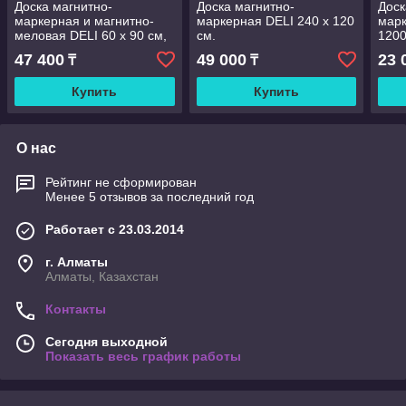
Доска магнитно-
Доска магнитно-
Доск
маркерная и магнитно-
маркерная DELI 240 х 120
марк
меловая DELI 60 х 90 см,
см.
1200
подставка 4 колеса
47 400
49 000
23 
₸
₸
Купить
Купить
О нас
Рейтинг не сформирован
Менее 5 отзывов за последний год
Работает с 23.03.2014
г. Алматы
Алматы, Казахстан
Контакты
Сегодня выходной
Показать весь график работы