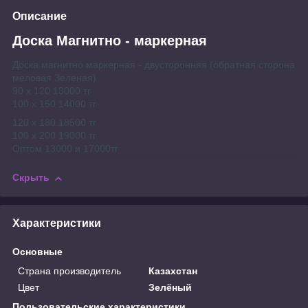
Описание
Доска Магнитно - маркерная
Доска магнитно маркерная - двусторонняя (обратная сторона
меловая Зеленая)
90 х
120 13000
тг
100 х
150 14000
тг
120 х 180 18500 тг
100 х
200 19000
тг
Оптом 13000 и 17000тг
Скрыть
Характеристики
Основные
Страна производитель
Казахстан
Цвет
Зелёный
Пользовательские характеристики