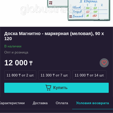
Доска Магнитно - маркерная (меловая), 90 х
120
В наличии
Опт и розница
12 000
₸
11 800 ₸
от 2 шт.
11 300 ₸
от 7 шт.
11 000 ₸
от 14 шт.
Купить
Характеристики
Доставка
Оплата
Условия возврата