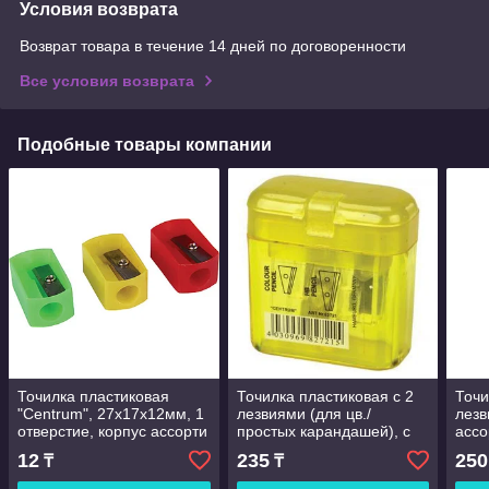
Условия возврата
Возврат товара в течение 14 дней по договоренности
Все условия возврата
Подобные товары компании
Точилка пластиковая
Точилка пластиковая с 2
Точи
"Centrum", 27x17x12мм, 1
лезвиями (для цв./
лезв
отверстие, корпус ассорти
простых карандашей), с
ассо
контейнером, ассорти,
12
235
250
₸
₸
Centrum