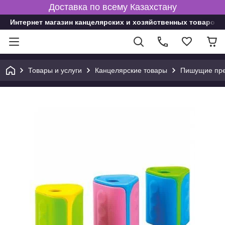
Доставка по всему Казахстану
Интернет магазин канцелярских и хозяйственных товаров
Товары и услуги
Канцелярские товары
Пишущие пре