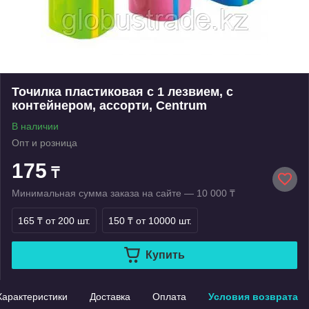
Точилка пластиковая с 1 лезвием, с
контейнером, ассорти, Centrum
В наличии
Опт и розница
175
₸
Минимальная сумма заказа на сайте — 10 000 ₸
165 ₸
от 200 шт.
150 ₸
от 10000 шт.
Купить
Характеристики
Доставка
Оплата
Условия возврата