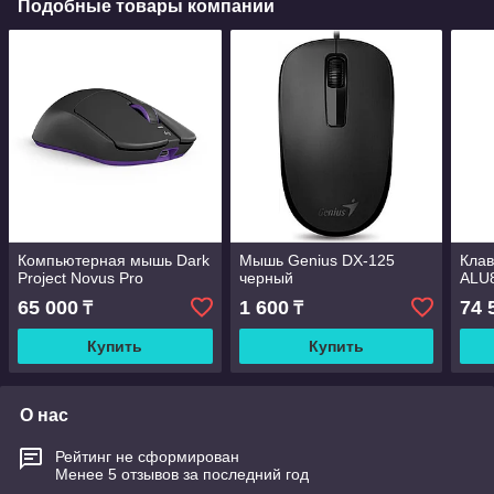
Подобные товары компании
Компьютерная мышь Dark
Мышь Genius DX-125
Клав
Project Novus Pro
черный
ALU8
65 000
1 600
74 
₸
₸
Купить
Купить
О нас
Рейтинг не сформирован
Менее 5 отзывов за последний год