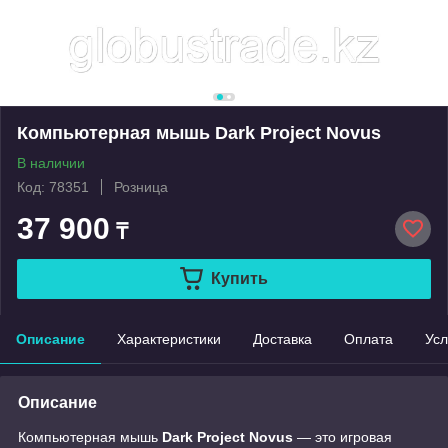
Компьютерная мышь Dark Project Novus
В наличии
Код: 78351
Розница
37 900
₸
Купить
Описание
Характеристики
Доставка
Оплата
Усл
Описание
Компьютерная мышь
Dark Project Novus
— это игровая