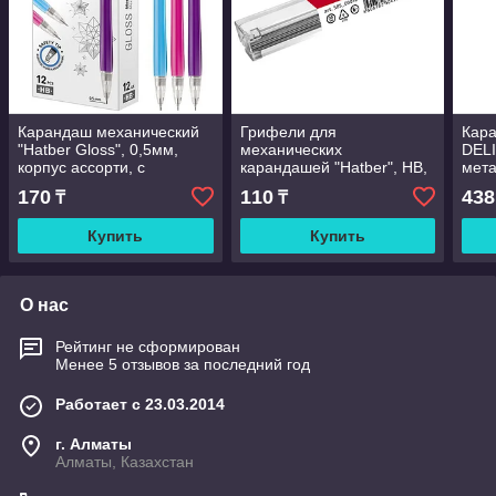
Карандаш механический
Грифели для
Кар
"Hatber Gloss", 0,5мм,
механических
DELI
корпус ассорти, с
карандашей "Hatber", HB,
мета
ластиком
0,5мм
ассо
170
110
438
₸
₸
Купить
Купить
О нас
Рейтинг не сформирован
Менее 5 отзывов за последний год
Работает с 23.03.2014
г. Алматы
Алматы, Казахстан