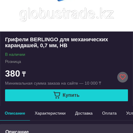
Грифели BERLINGO для механических
карандашей, 0,7 мм, НВ
В наличии
Розница
380
₸
Минимальная сумма заказа на сайте — 10 000 ₸
Купить
Описание
Характеристики
Доставка
Оплата
Усл
Описание