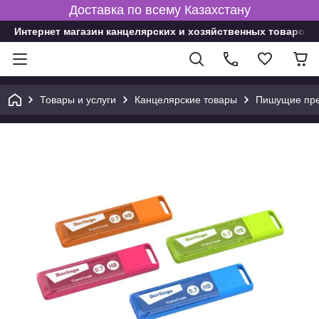
Доставка по всему Казахстану
Интернет магазин канцелярских и хозяйственных товаров
Товары и услуги
Канцелярские товары
Пишущие пре