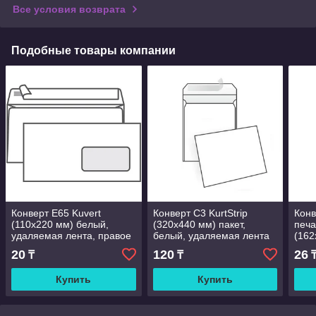
Все условия возврата
Подобные товары компании
Конверт Е65 Kuvert
Конверт С3 KurtStrip
Конв
(110х220 мм) белый,
(320х440 мм) пакет,
печа
удаляемая лента, правое
белый, удаляемая лента
(162
окно 45х90 мм
Куда
20
120
26
₸
₸
лент
Купить
Купить