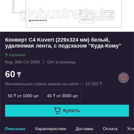
Конверт С4 Kuvert (229х324 мм) белый,
удаляемая лента, с подсказом "Куда-Кому"
В наличии
Код: 006-С4-2000
Опт и розница
60
₸
Минимальная сумма заказа на сайте — 10 000 ₸
50 ₸
от 1000 шт.
46 ₸
от 3000 шт.
Купить
Описание
Характеристики
Доставка
Оплата
Усл