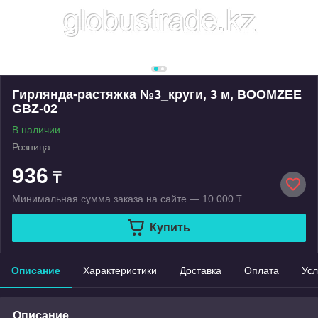
Гирлянда-растяжка №3_круги, 3 м, BOOMZEE
GBZ-02
В наличии
Розница
936
₸
Минимальная сумма заказа на сайте — 10 000 ₸
Купить
Описание
Характеристики
Доставка
Оплата
Усл
Описание