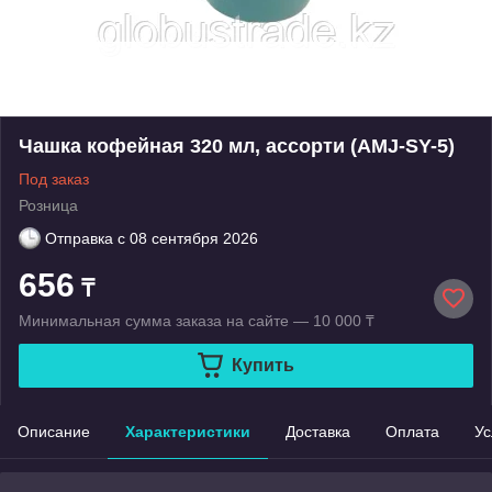
Чашка кофейная 320 мл, ассорти (AMJ-SY-5)
Под заказ
Розница
Отправка с
08 сентября 2026
656
₸
Минимальная сумма заказа на сайте — 10 000 ₸
Купить
Описание
Характеристики
Доставка
Оплата
Ус