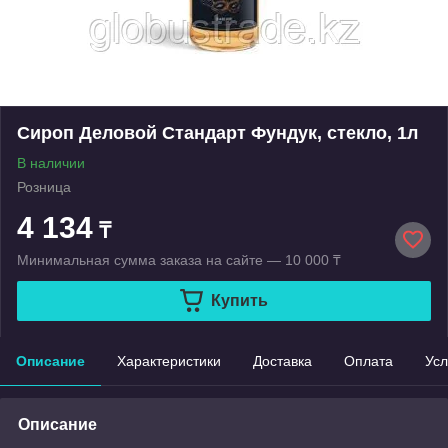
Сироп Деловой Стандарт Фундук, стекло, 1л
В наличии
Розница
4 134
₸
Минимальная сумма заказа на сайте — 10 000 ₸
Купить
Описание
Характеристики
Доставка
Оплата
Усл
Описание