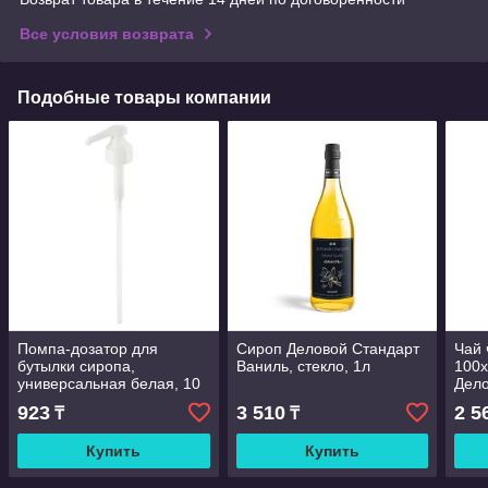
Все условия возврата
Подобные товары компании
Помпа-дозатор для
Сироп Деловой Стандарт
Чай 
бутылки сиропа,
Ваниль, стекло, 1л
100х
универсальная белая, 10
Дело
мл, 28-31 мм
923
3 510
2 5
₸
₸
Купить
Купить