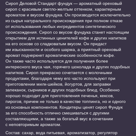
Сироп Деловой Стандарт фундук — ароматный ореховый
сироп с красивым светло-желтым оттенком, характерным
ароматом и вкусом фундука. Он производится исключительно
из сырья натурального происхождения при полном отказе
от использования любых ингредиентов синтетического
происхождения. Сироп со вкусом фундука станет настоящим
открытием для истинных ценителей кофе и других напитков
на его основе со сладковатым вкусом. Он придаст
им изысканности и особого шарма, а приятный ореховый
аромат подчеркнет ароматические особенности кофе.
Он также часто используется для получения более
интересного вкуса чая, горячего шоколада и других подобных
напитков. Сироп прекрасно сочетается с молочными
продуктами, благодаря чему его часто используют при
приготовлении милк-шейков, йогуртов, для заправки
запеканок, сырников и других подобных блюд. Особенно
хорошо подходит для приготовления печенья, кексов,
пирогов, причем не только в качестве топпинга, но и одного
из основных компонентов. Кондитеры ценят сироп Фундук
за его способность отлично смешиваться с другими
составляющими, а также за богатый вкус в сочетании
с неповторимым ароматом.
Состав: сахар, вода питьевая, ароматизатор, регулятор