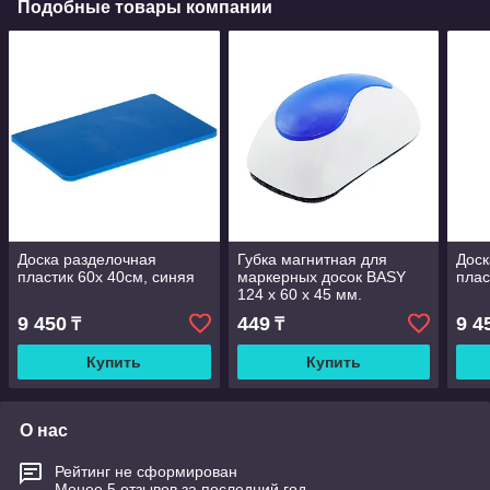
Подобные товары компании
Доска разделочная
Губка магнитная для
Доск
пластик 60х 40см, синяя
маркерных досок BASY
плас
124 x 60 х 45 мм.
9 450
449
9 4
₸
₸
Купить
Купить
О нас
Рейтинг не сформирован
Менее 5 отзывов за последний год