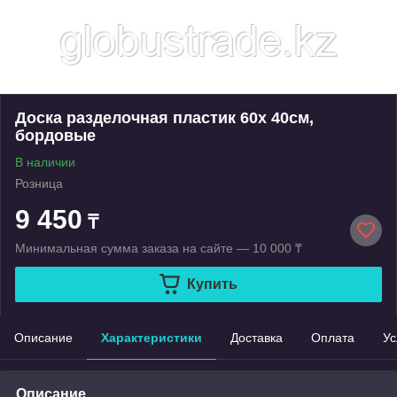
Доска разделочная пластик 60х 40см,
бордовые
В наличии
Розница
9 450
₸
Минимальная сумма заказа на сайте — 10 000 ₸
Купить
Описание
Характеристики
Доставка
Оплата
Ус
Описание