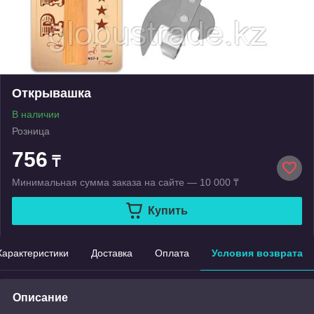
Открывашка
В наличии
Розница
756
₸
Минимальная сумма заказа на сайте — 10 000 ₸
Купить
Характеристики
Доставка
Оплата
Условия возврата
Описание