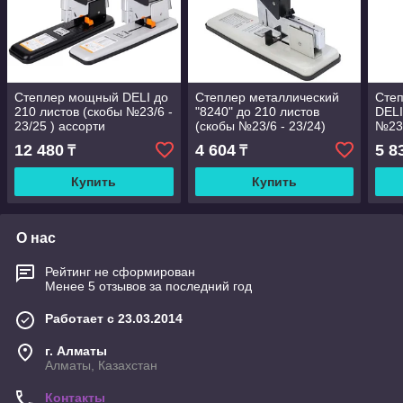
Степлер мощный DELI до
Степлер металлический
Степ
210 листов (скобы №23/6 -
"8240" до 210 листов
DELI
23/25 ) ассорти
(скобы №23/6 - 23/24)
№23/
12 480
4 604
5 8
₸
₸
Купить
Купить
О нас
Рейтинг не сформирован
Менее 5 отзывов за последний год
Работает с 23.03.2014
г. Алматы
Алматы, Казахстан
Контакты