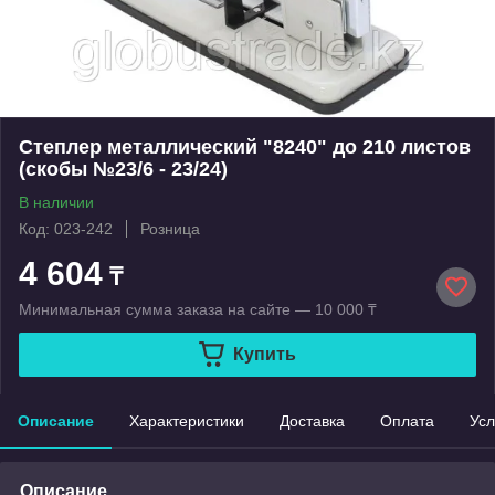
Степлер металлический "8240" до 210 листов
(скобы №23/6 - 23/24)
В наличии
Код: 023-242
Розница
4 604
₸
Минимальная сумма заказа на сайте — 10 000 ₸
Купить
Описание
Характеристики
Доставка
Оплата
Усл
Описание