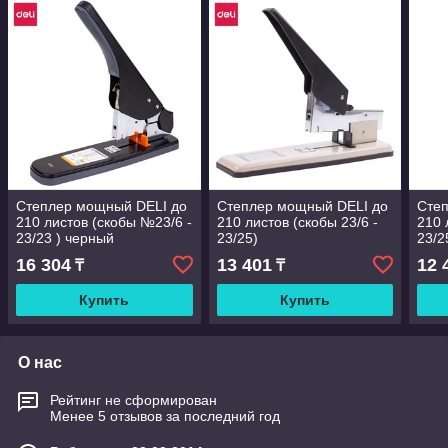
Степлер мощный DELI до
Степлер мощный DELI до
Сте
210 листов (скобы №23/6 -
210 листов (скобы 23/6 -
210 
23/23 ) черный
23/25)
23/2
16 304
13 401
12 
₸
₸
Купить
Купить
О нас
Рейтинг не сформирован
Менее 5 отзывов за последний год