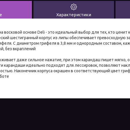
е
Характеристики
 восковой основе Deli - это идеальный выбор для тех, кто ценит 
еский шестигранный корпус из липы обеспечивает превосходную за
феля. С диаметром грифеля в 3,8 мм и однородным составом, ка
й, без вкраплений
живает даже сильное нажатие, при этом карандаш пишет мягко, о
и карандаши идеально подходят для лессировок, позволяют накл
остью. Наконечник корпуса окрашен в соответствующий цвет гриф
аботе