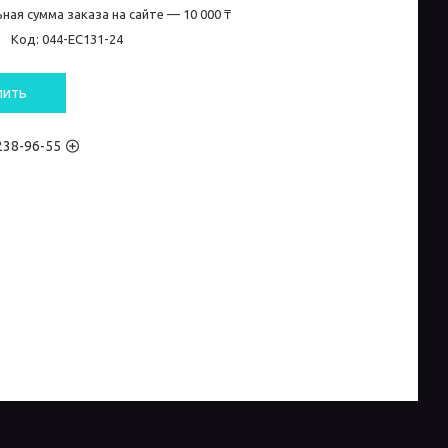
ная сумма заказа на сайте — 10 000 ₸
и
Код:
044-EC131-24
пить
 238-96-55