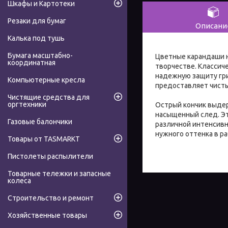
Шкафы и Картотеки
Резаки для бумаг
Описани
Калька под тушь
Бумага масштабно-
Цветные карандаши на
координатная
творчестве. Классич
надежную защиту гри
Компьютерные кресла
предоставляет чисты
Чистящие средства для
оргтехники
Острый кончик выдер
насыщенный след. Эт
Газовые балончики
различной интенсивн
нужного оттенка в р
Товары от TASMARKT
Пистолеты распылители
Товарные тележки и запасные
колеса
Строительство и ремонт
Хозяйственные товары