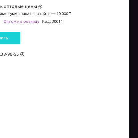
ть оптовые цены
ная сумма заказа на сайте — 10 000 ₸
и
Оптом и в розницу
Код:
30014
пить
 238-96-55