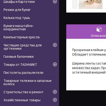
Шкафы и Картотеки
Резаки для бумаг
Калька под тушь
Бумага масштабно-
координатная
Описани
Компьютерные кресла
Чистящие средства для
оргтехники
Прозрачная клейкая 
Обладает отличными 
Газовые балончики
Ширина ленты состав
Товары от TASMARKT
множества задач. Пр
эстетичный внешний 
Пистолеты распылители
Товарные тележки и запасные
колеса
Строительство и ремонт
Хозяйственные товары