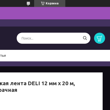
Корзина
тьи
ая лента DELI 12 мм х 20 м,
рачная