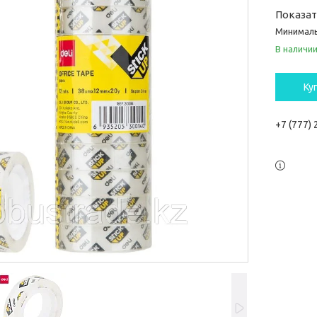
Показа
Минималь
В наличи
Ку
+7 (777)