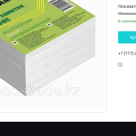
Показа
Минималь
В наличи
Ку
+7 (777)