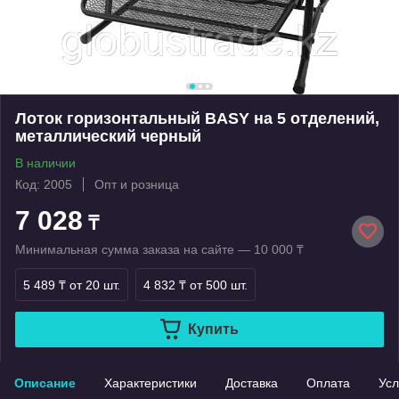
Лоток горизонтальный BASY на 5 отделений,
металлический черный
В наличии
Код: 2005
Опт и розница
7 028
₸
Минимальная сумма заказа на сайте — 10 000 ₸
5 489 ₸
от 20 шт.
4 832 ₸
от 500 шт.
Купить
Описание
Характеристики
Доставка
Оплата
Усл