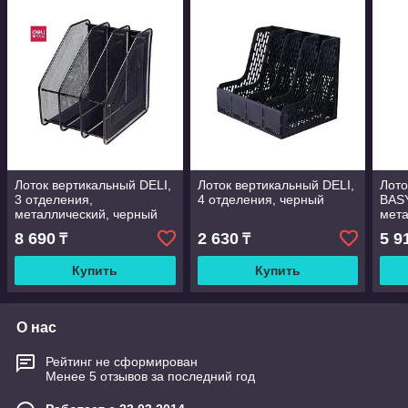
Лоток вертикальный DELI,
Лоток вертикальный DELI,
Лото
3 отделения,
4 отделения, черный
BASY
металлический, черный
мета
8 690
2 630
5 9
₸
₸
Купить
Купить
О нас
Рейтинг не сформирован
Менее 5 отзывов за последний год