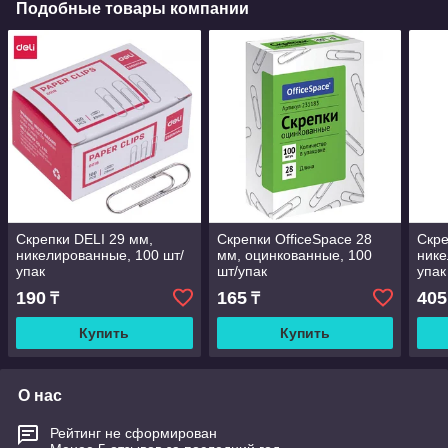
Подобные товары компании
Скрепки DELI 29 мм,
Скрепки OfficeSpace 28
Скре
никелированные, 100 шт/
мм, оцинкованные, 100
нике
упак
шт/упак
упак
190
165
405
₸
₸
Купить
Купить
О нас
Рейтинг не сформирован