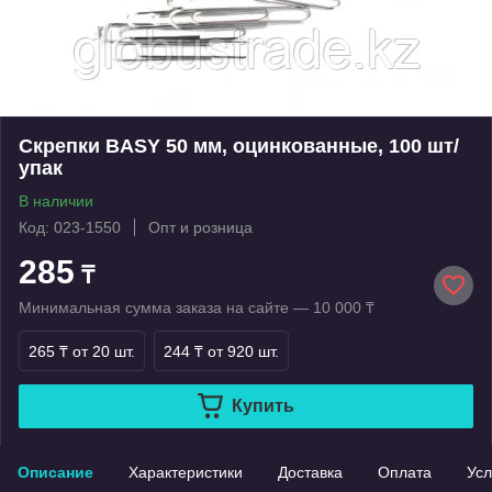
Скрепки BASY 50 мм, оцинкованные, 100 шт/
упак
В наличии
Код: 023-1550
Опт и розница
285
₸
Минимальная сумма заказа на сайте — 10 000 ₸
265 ₸
от 20 шт.
244 ₸
от 920 шт.
Купить
Описание
Характеристики
Доставка
Оплата
Усл