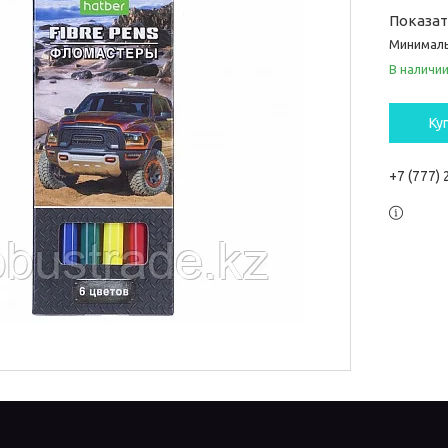
Показа
Минималь
В наличи
Ку
+7 (777)