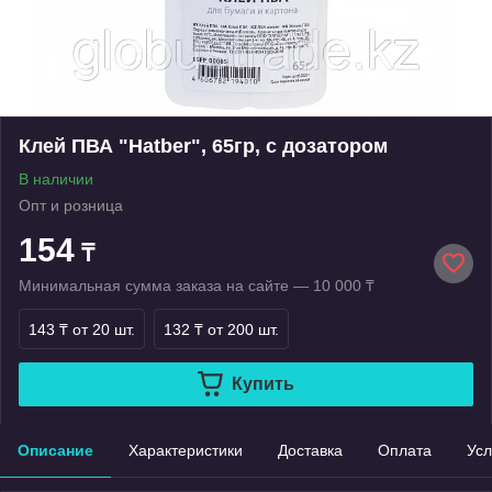
Клей ПВА "Hatber", 65гр, с дозатором
В наличии
Опт и розница
154
₸
Минимальная сумма заказа на сайте — 10 000 ₸
143 ₸
от 20 шт.
132 ₸
от 200 шт.
Купить
Описание
Характеристики
Доставка
Оплата
Усл