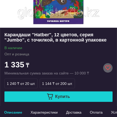
Карандаши "Hatber", 12 цветов, серия
"Jumbo", с точилкой, в картонной упаковке
В наличии
Опт и розница
1 335
₸
Минимальная сумма заказа на сайте — 10 000 ₸
1 240 ₸
от 20 шт.
1 144 ₸
от 200 шт.
Купить
Описание
Характеристики
Доставка
Оплата
Усл