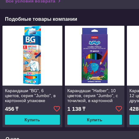
Все условия возврата
Подобные товары компании
Карандаши "BG", 6
Карандаши "Hatber", 10
Кара
цветов, серия "Jumbo", в
цветов, серия "Jumbo", с
12 ц
картонной упаковке
точилкой, в картонной
друз
упаковке
упак
456
1 138
428
₸
₸
Купить
Купить