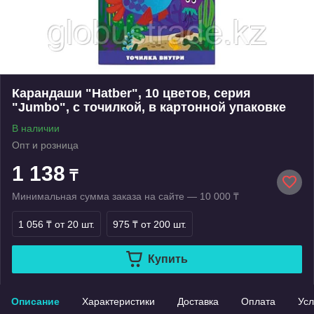
Карандаши "Hatber", 10 цветов, серия
"Jumbo", с точилкой, в картонной упаковке
В наличии
Опт и розница
1 138
₸
Минимальная сумма заказа на сайте — 10 000 ₸
1 056 ₸
от 20 шт.
975 ₸
от 200 шт.
Купить
Описание
Характеристики
Доставка
Оплата
Усл