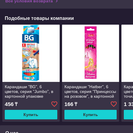
Все условия возврата
Подобные товары компании
Карандаши "BG", 6
Карандаши "Hatber", 6
Кара
цветов, серия "Jumbo", в
цветов, серия "Принцессы
цвет
картонной упаковке
на розовом", в картонной
точи
упаковке
упак
456
166
1 3
₸
₸
Купить
Купить