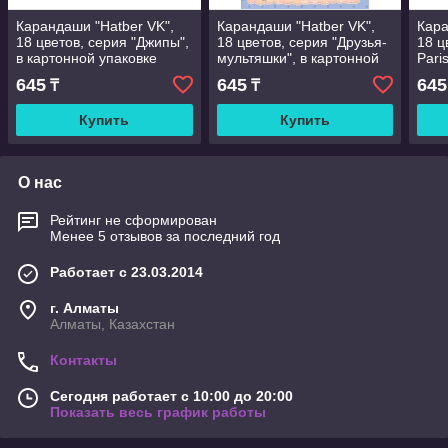
Карандаши "Hatber VK",
Карандаши "Hatber VK",
Кара
18 цветов, серия "Джипы",
18 цветов, серия "Друзья-
18 ц
в картонной упаковке
мультяшки", в картонной
Pari
упаковке
упак
645
645
645
₸
₸
Купить
Купить
О нас
Рейтинг не сформирован
Менее 5 отзывов за последний год
Работает с 23.03.2014
г. Алматы
Алматы, Казахстан
Контакты
Сегодня работает с 10:00 до 20:00
Показать весь график работы