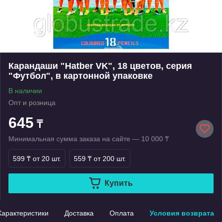
Карандаши "Hatber VK", 18 цветов, серия
"Футбол", в картонной упаковке
В наличии
Опт и розница
645
₸
Минимальная сумма заказа на сайте — 10 000 ₸
599 ₸
от 20 шт.
559 ₸
от 200 шт.
Купить
Характеристики
Доставка
Оплата
Условия возврата