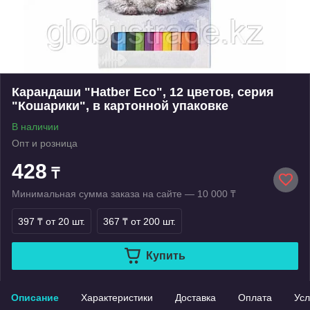
Карандаши "Hatber Eco", 12 цветов, серия
"Кошарики", в картонной упаковке
В наличии
Опт и розница
428
₸
Минимальная сумма заказа на сайте — 10 000 ₸
397 ₸
от 20 шт.
367 ₸
от 200 шт.
Купить
Описание
Характеристики
Доставка
Оплата
Усл