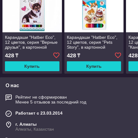
Карандаши "Hatber Eco",
Карандаши "Hatber Eco",
Кара
12 цветов, серия "Верные
12 цветов, серия "Pets
12 ц
друзья", в картонной
Story", в картонной
"Кан
упаковке
упаковке
упак
428
428
428
₸
₸
Купить
Купить
О нас
Рейтинг не сформирован
Менее 5 отзывов за последний год
Работает с 23.03.2014
г. Алматы
Алматы, Казахстан