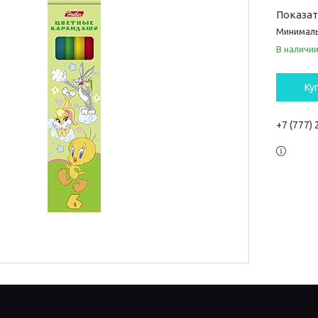
Показа
Минималь
В наличи
Ку
+7 (777)