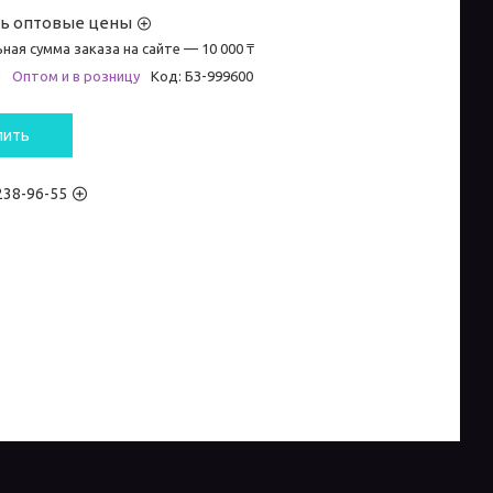
ть оптовые цены
ная сумма заказа на сайте — 10 000 ₸
и
Оптом и в розницу
Код:
БЗ-999600
пить
 238-96-55