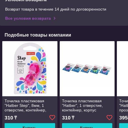
Возврат товара в течение 14 дней по договоренности
Все условия возврата
Подобные товары компании
Точилка пластиковая
Точилка пластиковая
Точи
"Hatber Step", 8мм, 1
"Hatber", 1 отверстие,
"Hat
отверстие, контейнер,
контейнер, корпус
проз
форма туфли, розовый
ассорти, в блистере
крыш
310
310
395
₸
₸
корпус, с блёстки
Купить
Купить