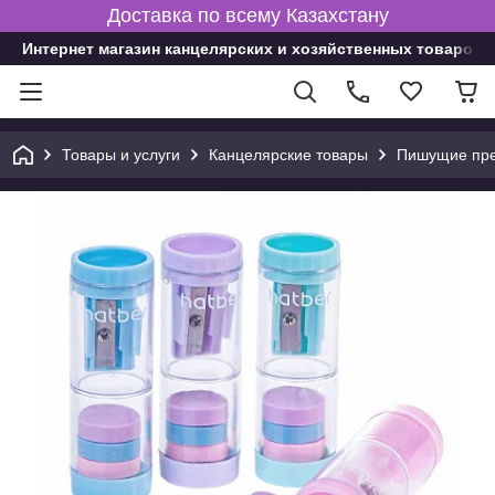
Доставка по всему Казахстану
Интернет магазин канцелярских и хозяйственных товаров
Товары и услуги
Канцелярские товары
Пишущие пре