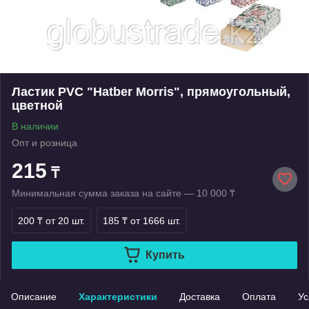
Ластик PVC "Hatber Morris", прямоугольный,
цветной
В наличии
Опт и розница
215
₸
Минимальная сумма заказа на сайте — 10 000 ₸
200 ₸
от 20 шт.
185 ₸
от 1666 шт.
Купить
Описание
Характеристики
Доставка
Оплата
Ус