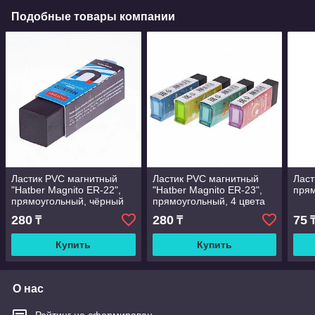
Подобные товары компании
Ластик PVC магнитный
Ластик PVC магнитный
Ласт
"Hatber Magnito ER-22",
"Hatber Magnito ER-23",
прям
прямоугольный, чёрный
прямоугольный, 4 цвета
ассорти
280
280
75
₸
₸
Купить
Купить
О нас