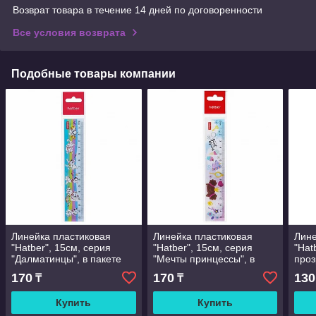
Возврат товара в течение 14 дней по договоренности
Все условия возврата
Подобные товары компании
Линейка пластиковая
Линейка пластиковая
Лине
"Hatber", 15см, серия
"Hatber", 15см, серия
"Hat
"Далматинцы", в пакете
"Мечты принцессы", в
проз
пакете
тон
170
170
130
₸
₸
Купить
Купить