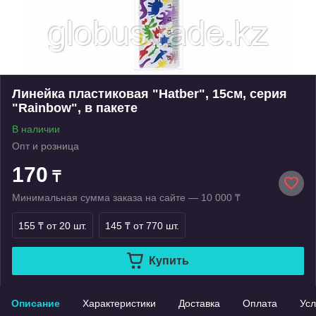
Линейка пластиковая "Hatber", 15см, серия
"Rainbow", в пакете
В наличии
Опт и розница
170
₸
Минимальная сумма заказа на сайте — 10 000 ₸
155 ₸
от 20 шт.
145 ₸
от 770 шт.
Купить
Описание
Характеристики
Доставка
Оплата
Усл