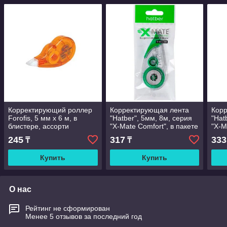
Корректирующий роллер
Корректирующая лента
Кор
Forofis, 5 мм х 6 м, в
"Hatber", 5мм, 8м, серия
"Hat
блистере, ассорти
"X-Mate Comfort", в пакете
"X-M
паке
245
317
333
₸
₸
Купить
Купить
О нас
Рейтинг не сформирован
Менее 5 отзывов за последний год