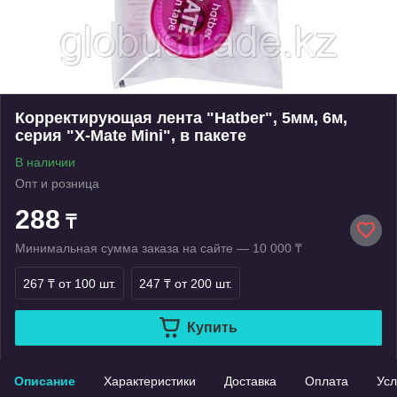
Корректирующая лента "Hatber", 5мм, 6м,
серия "X-Mate Mini", в пакете
В наличии
Опт и розница
288
₸
Минимальная сумма заказа на сайте — 10 000 ₸
267 ₸
от 100 шт.
247 ₸
от 200 шт.
Купить
Описание
Характеристики
Доставка
Оплата
Усл