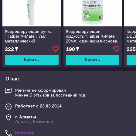
Корректирующая ручка
Корректирующая
Кор
"Hatber X-Mate", 7мл,
жидкость "Hatber X-Mate",
DELI
металлический
20мл, химическая основа,
мет
наконечник
кисточка
нако
222
190
225
₸
₸
Купить
Купить
О нас
Рейтинг не сформирован
Менее 5 отзывов за последний год
Работает с 23.03.2014
г. Алматы
Алматы, Казахстан
Контакты