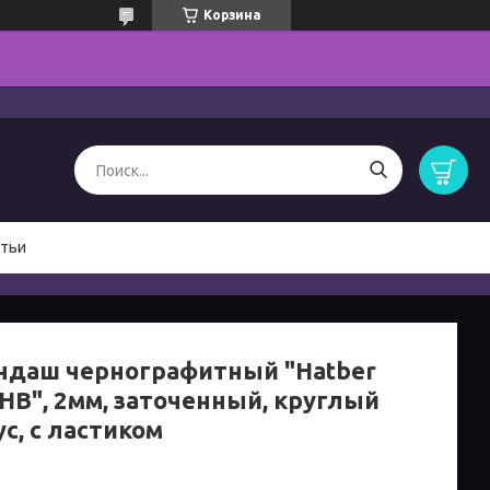
Корзина
тьи
ндаш чернографитный "Hatber
 HB", 2мм, заточенный, круглый
с, с ластиком