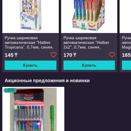
Ручка шариковая
Ручка шариковая
Ручк
автоматическая "Hatber
автоматическая "Hatber
авто
Tropicana", 0,7мм, синяя,
2х2", 0,7мм, синяя,
Magi
чернила на масляной
чернила на масляной
черн
145
170
165
₸
₸
основе, цветной корпус с
основе, цветной корпус, с
осно
табли
ассо
Купить
Купить
Акционные предложения и новинки
–20%