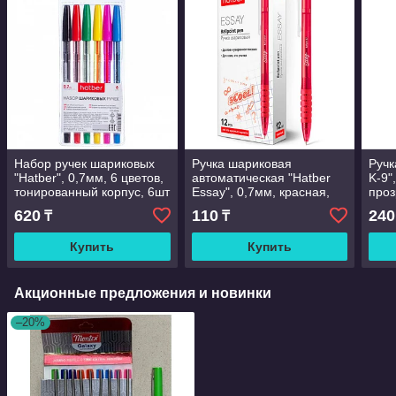
Набор ручек шариковых
Ручка шариковая
Ручк
"Hatber", 0,7мм, 6 цветов,
автоматическая "Hatber
K-9"
тонированный корпус, 6шт
Essay", 0,7мм, красная,
проз
в пенале
красный тонированный
620
110
240
₸
₸
корпус
Купить
Купить
Акционные предложения и новинки
–20%