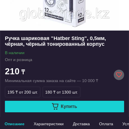
Ручка шариковая "Hatber Sting", 0,5мм,
чёрная, чёрный тонированный корпус
В наличии
Опт и розница
210
₸
Минимальная сумма заказа на сайте — 10 000 ₸
195 ₸
от 200 шт.
180 ₸
от 1300 шт.
Купить
Описание
Характеристики
Доставка
Оплата
Усл