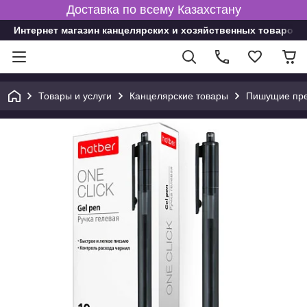
Доставка по всему Казахстану
Интернет магазин канцелярских и хозяйственных товаров
Товары и услуги
Канцелярские товары
Пишущие пре