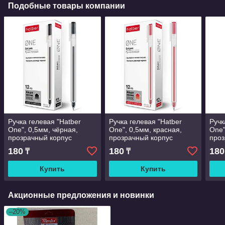
Подобные товары компании
Ручка гелевая "Hatber
Ручка гелевая "Hatber
Ручк
One", 0,5мм, чёрная,
One", 0,5мм, красная,
One"
прозрачный корпус
прозрачный корпус
проз
180
180
180
₸
₸
Купить
Купить
Акционные предложения и новинки
–20%