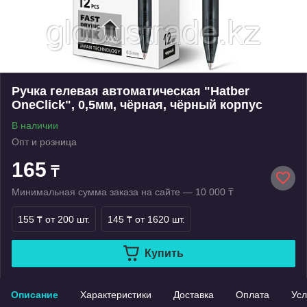
Ручка гелевая автоматическая "Hatber
OneClick", 0,5мм, чёрная, чёрный корпус
В наличии
Опт и розница
165
₸
Минимальная сумма заказа на сайте — 10 000 ₸
155 ₸
от 200 шт.
145 ₸
от 1620 шт.
Купить
Описание
Характеристики
Доставка
Оплата
Усл