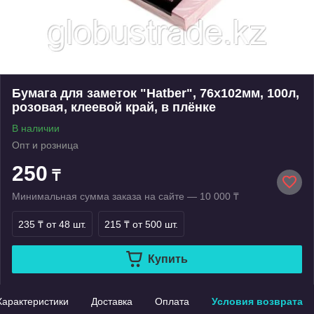
Бумага для заметок "Hatber", 76х102мм, 100л,
розовая, клеевой край, в плёнке
В наличии
Опт и розница
250
₸
Минимальная сумма заказа на сайте — 10 000 ₸
235 ₸
от 48 шт.
215 ₸
от 500 шт.
Купить
Характеристики
Доставка
Оплата
Условия возврата