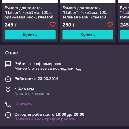
Бумага для заметок
Бумага для заметок
Бума
"Hatber", 76х51мм, 100л,
"Hatber", 76х51мм, 100л,
"Hat
оранжевая неон, клеевой
зелёная неон, клеевой
голу
край, в плёнке
край, в плёнке
край
245
250
245
₸
₸
Купить
Купить
О нас
Рейтинг не сформирован
Менее 5 отзывов за последний год
Работает с 23.03.2014
г. Алматы
Алматы, Казахстан
Контакты
Сегодня работает с 10:00 до 20:00
Показать весь график работы