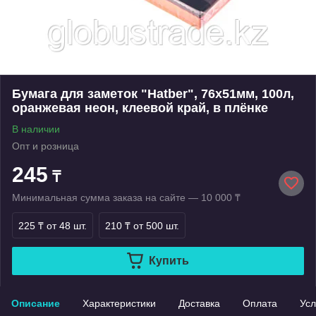
Бумага для заметок "Hatber", 76х51мм, 100л,
оранжевая неон, клеевой край, в плёнке
В наличии
Опт и розница
245
₸
Минимальная сумма заказа на сайте — 10 000 ₸
225 ₸
от 48 шт.
210 ₸
от 500 шт.
Купить
Описание
Характеристики
Доставка
Оплата
Усл