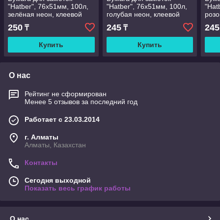
"Hatber", 76х51мм, 100л,
"Hatber", 76х51мм, 100л,
"Hat
зелёная неон, клеевой
голубая неон, клеевой
розо
край, в плёнке
край, в плёнке
край
250
245
245
₸
₸
Купить
Купить
О нас
Рейтинг не сформирован
Менее 5 отзывов за последний год
Работает с 23.03.2014
г. Алматы
Алматы, Казахстан
Контакты
Сегодня выходной
Показать весь график работы
О нас