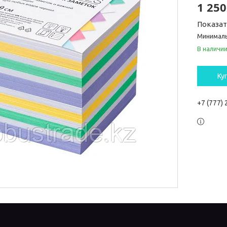
1 250
Показа
Минималь
В наличи
Ку
+7 (777)