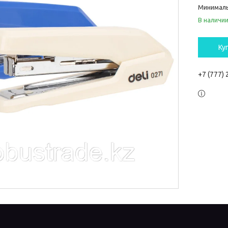
Минималь
В наличи
Ку
+7 (777)