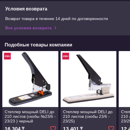
Условия возврата
Возврат товара в течение 14 дней по договоренности
Все условия возврата
Подобные товары компании
Степлер мощный DELI до
Степлер мощный DELI до
Сте
210 листов (скобы №23/6 -
210 листов (скобы 23/6 -
210 
23/23 ) черный
23/25)
23/2
16 304
13 401
12 
₸
₸