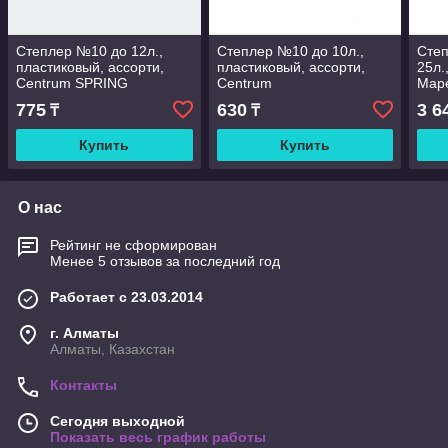
Степлер №10 до 12л.,
Степлер №10 до 10л.,
Степ
пластиковый, ассорти,
пластиковый, ассорти,
25л.
Centrum SPRING
Centrum
Mape
775
630
3 6
₸
₸
Купить
Купить
О нас
Рейтинг не сформирован
Менее 5 отзывов за последний год
Работает с 23.03.2014
г. Алматы
Алматы, Казахстан
Контакты
Сегодня выходной
Показать весь график работы