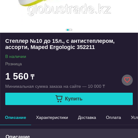
Степлер №10 до 15л., с антистеплером,
ассорти, Maped Ergologic 352211
В наличии
Розница
1 560
₸
Минимальная сумма заказа на сайте — 10 000 ₸
Купить
Описание
Характеристики
Доставка
Оплата
Усл
Описание