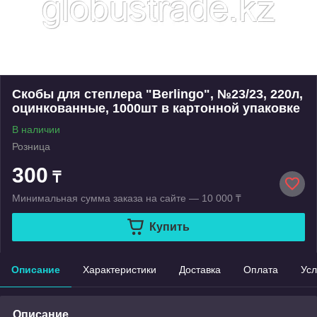
Скобы для степлера "Berlingo", №23/23, 220л,
оцинкованные, 1000шт в картонной упаковке
В наличии
Розница
300
₸
Минимальная сумма заказа на сайте — 10 000 ₸
Купить
Описание
Характеристики
Доставка
Оплата
Усл
Описание