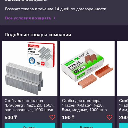
Возврат товара в течение 14 дней по договоренности
Все условия возврата
Подобные товары компании
Скобы для степлера
Скобы для степлера
Скоб
"Brauberg", №23/20, 160л,
"Hatber X-Mate", №10,
"Hat
оцинкованные, 1000 штук
5мм, медные, 1000шт в
6мм,
в картонной упаковке
картонной упаковке
1000
500
190
260
₸
₸
упак
Купить
Купить