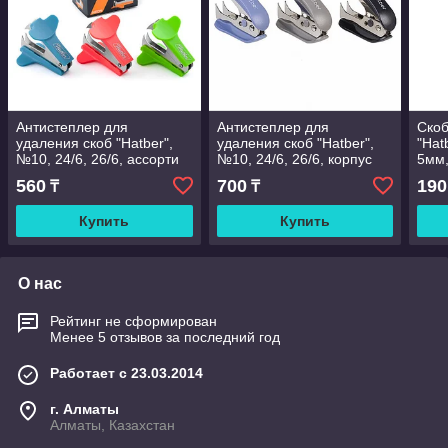
Антистеплер для
Антистеплер для
Скоб
удаления скоб "Hatber",
удаления скоб "Hatber",
"Hat
№10, 24/6, 26/6, ассорти
№10, 24/6, 26/6, корпус
5мм,
неон, в картонной
ассорти, с фиксатором, в
карт
560
700
190
₸
₸
упаковке
картонной упаковке
Купить
Купить
О нас
Рейтинг не сформирован
Менее 5 отзывов за последний год
Работает с 23.03.2014
г. Алматы
Алматы, Казахстан